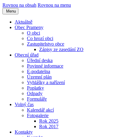
Rovnou na obsah
Rovnou na menu
Menu
Aktuálně
Obec Prameny
O obci
Co hrozí obci
Zastupitelstvo obce
Zápisy ze zasedání ZO
Obecní úřad
Úřední deska
Povinné informace
E-podatelna
Územní plán
Vyhlášky a nařízení
Poplatky
Odpady
Formuláře
Volný čas
Kalendář akcí
Fotogalerie
Rok 2025
Rok 2017
Kontakty