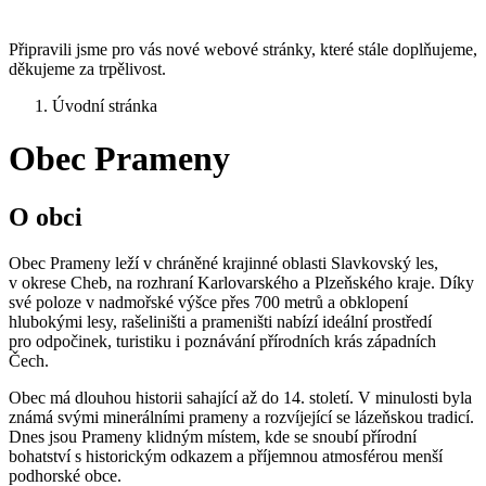
Připravili jsme pro vás nové webové stránky, které stále doplňujeme,
děkujeme za trpělivost.
Úvodní stránka
Obec Prameny
O obci
Obec Prameny leží v chráněné krajinné oblasti Slavkovský les,
v okrese Cheb, na rozhraní Karlovarského a Plzeňského kraje. Díky
své poloze v nadmořské výšce přes 700 metrů a obklopení
hlubokými lesy, rašeliništi a prameništi nabízí ideální prostředí
pro odpočinek, turistiku i poznávání přírodních krás západních
Čech.
Obec má dlouhou historii sahající až do 14. století. V minulosti byla
známá svými minerálními prameny a rozvíjející se lázeňskou tradicí.
Dnes jsou Prameny klidným místem, kde se snoubí přírodní
bohatství s historickým odkazem a příjemnou atmosférou menší
podhorské obce.