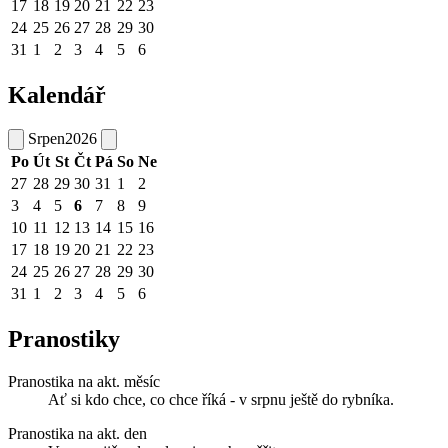
17
18
19
20
21
22
23
24
25
26
27
28
29
30
31
1
2
3
4
5
6
Kalendář
Srpen
2026
Po
Út
St
Čt
Pá
So
Ne
27
28
29
30
31
1
2
3
4
5
6
7
8
9
10
11
12
13
14
15
16
17
18
19
20
21
22
23
24
25
26
27
28
29
30
31
1
2
3
4
5
6
Pranostiky
Pranostika na akt. měsíc
Ať si kdo chce, co chce říká - v srpnu ještě do rybníka.
Pranostika na akt. den