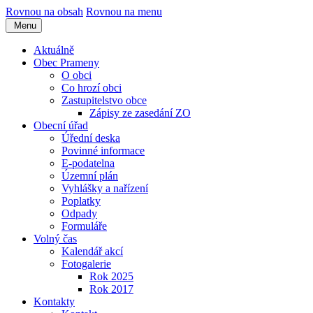
Rovnou na obsah
Rovnou na menu
Menu
Aktuálně
Obec Prameny
O obci
Co hrozí obci
Zastupitelstvo obce
Zápisy ze zasedání ZO
Obecní úřad
Úřední deska
Povinné informace
E-podatelna
Územní plán
Vyhlášky a nařízení
Poplatky
Odpady
Formuláře
Volný čas
Kalendář akcí
Fotogalerie
Rok 2025
Rok 2017
Kontakty