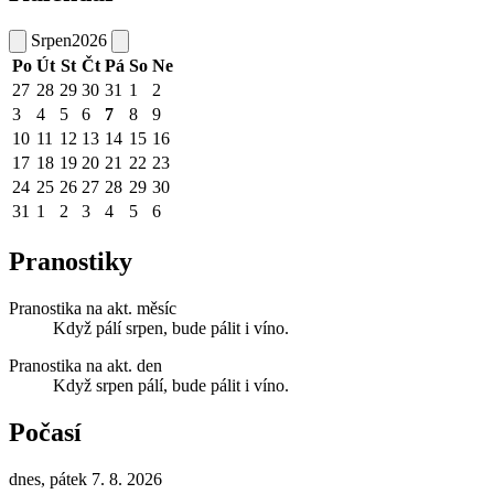
Srpen
2026
Po
Út
St
Čt
Pá
So
Ne
27
28
29
30
31
1
2
3
4
5
6
7
8
9
10
11
12
13
14
15
16
17
18
19
20
21
22
23
24
25
26
27
28
29
30
31
1
2
3
4
5
6
Pranostiky
Pranostika na akt. měsíc
Když pálí srpen, bude pálit i víno.
Pranostika na akt. den
Když srpen pálí, bude pálit i víno.
Počasí
dnes, pátek 7. 8. 2026