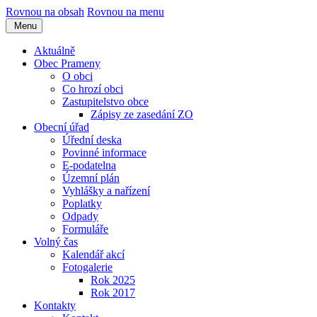
Rovnou na obsah
Rovnou na menu
Menu
Aktuálně
Obec Prameny
O obci
Co hrozí obci
Zastupitelstvo obce
Zápisy ze zasedání ZO
Obecní úřad
Úřední deska
Povinné informace
E-podatelna
Územní plán
Vyhlášky a nařízení
Poplatky
Odpady
Formuláře
Volný čas
Kalendář akcí
Fotogalerie
Rok 2025
Rok 2017
Kontakty