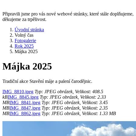
Připravili jsme pro vás nové webové stránky, které stále doplňujeme,
děkujeme za trpělivost.
Úvodní stránka
Volný čas
Fotogalerie
Rok 2025
Májka 2025
Májka 2025
Tradiční akce Stavění máje a palení čarodějnic.
IMG_8810.jpeg
Typ: JPEG obrázek, Velikost: 408.5
kB
IMG_8845.jpeg
Typ: JPEG obrázek, Velikost: 2.33
MB
IMG_8841.jpeg
Typ: JPEG obrázek, Velikost: 3.45
MB
IMG_8847.jpeg
Typ: JPEG obrázek, Velikost: 2.35
MB
IMG_8862.jpeg
Typ: JPEG obrázek, Velikost: 1.33 MB