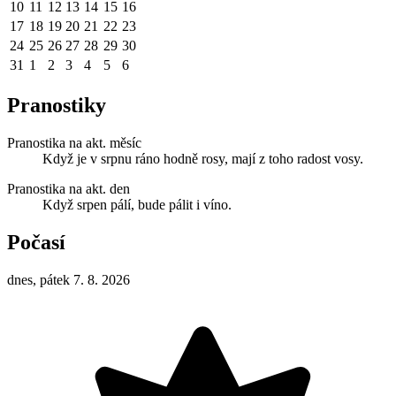
10
11
12
13
14
15
16
17
18
19
20
21
22
23
24
25
26
27
28
29
30
31
1
2
3
4
5
6
Pranostiky
Pranostika na akt. měsíc
Když je v srpnu ráno hodně rosy, mají z toho radost vosy.
Pranostika na akt. den
Když srpen pálí, bude pálit i víno.
Počasí
dnes, pátek 7. 8. 2026