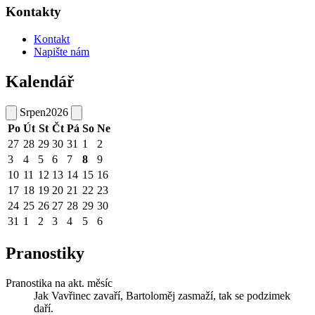
Kontakty
Kontakt
Napište nám
Kalendář
Srpen
2026
Po
Út
St
Čt
Pá
So
Ne
27
28
29
30
31
1
2
3
4
5
6
7
8
9
10
11
12
13
14
15
16
17
18
19
20
21
22
23
24
25
26
27
28
29
30
31
1
2
3
4
5
6
Pranostiky
Pranostika na akt. měsíc
Jak Vavřinec zavaří, Bartoloměj zasmaží, tak se podzimek
daří.