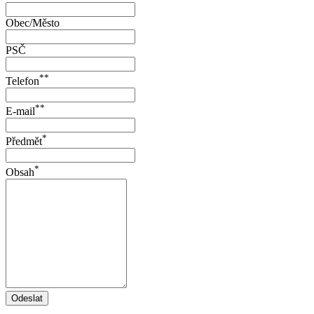
Obec/Město
PSČ
**
Telefon
**
E-mail
*
Předmět
*
Obsah
Odeslat