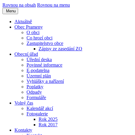
Rovnou na obsah
Rovnou na menu
Menu
Aktuálně
Obec Prameny
O obci
Co hrozí obci
Zastupitelstvo obce
Zápisy ze zasedání ZO
Obecní úřad
Úřední deska
Povinné informace
E-podatelna
Územní plán
Vyhlášky a nařízení
Poplatky
Odpady
Formuláře
Volný čas
Kalendář akcí
Fotogalerie
Rok 2025
Rok 2017
Kontakty