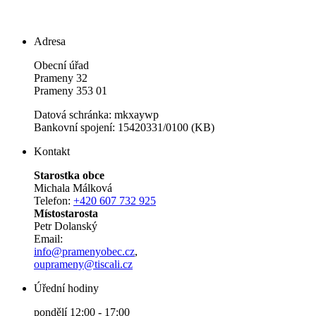
Adresa
Obecní úřad
Prameny 32
Prameny 353 01
Datová schránka: mkxaywp
Bankovní spojení: 15420331/0100 (KB)
Kontakt
Starostka obce
Michala Málková
Telefon:
+420 607 732 925
Místostarosta
Petr Dolanský
Email:
info@pramenyobec.cz
,
ouprameny@tiscali.cz
Úřední hodiny
pondělí 12:00 - 17:00