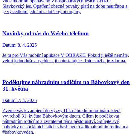
vnos modřínu opadavého v hospodářských lesích CHKO
Slavkovský les. Opatření obecné povahy platí na dobu neurčitou a
je výsledkem jednání s dotčenými orgány.
Novinky od nás do Vašeho telefonu
Datum:
8. 4. 2025
Je tu pro Vás mobilní aplikace V OBRAZE. Pokud ji ještě nemáte,
velmi jednoduše a rychle si ji nainstalujete. Tato služba je zdarma.
Poděkujme náhradním rodičům na Bábovkový den
31. května
Datum:
7. 4. 2025
Zveme vás k zapojení do výzvy Dík náhradním rodinám, která
vyvrcholí 31. května Bábovkovým dnem. Cílem je poděkovat
náhradním rodičům a zviditelnit téma pěstounství. Sdílejte své
bábovky na sociálních sítích s hashtagem #diknahradnimrodinam a
#babovkovyden.