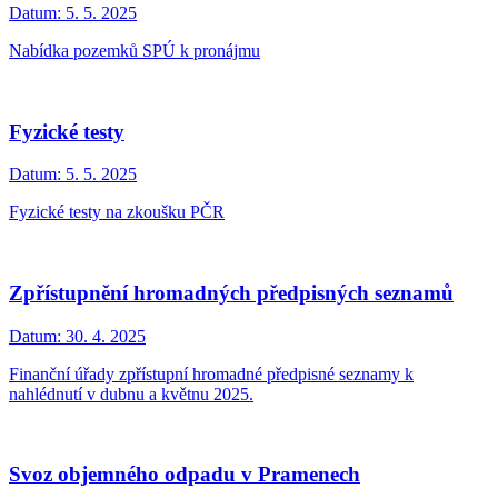
Datum:
5. 5. 2025
Nabídka pozemků SPÚ k pronájmu
Fyzické testy
Datum:
5. 5. 2025
Fyzické testy na zkoušku PČR
Zpřístupnění hromadných předpisných seznamů
Datum:
30. 4. 2025
Finanční úřady zpřístupní hromadné předpisné seznamy k
nahlédnutí v dubnu a květnu 2025.
Svoz objemného odpadu v Pramenech