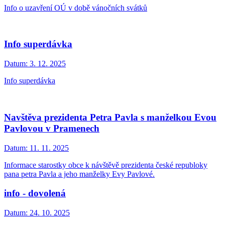
Info o uzavření OÚ v době vánočních svátků
Info superdávka
Datum:
3. 12. 2025
Info superdávka
Navštěva prezidenta Petra Pavla s manželkou Evou
Pavlovou v Pramenech
Datum:
11. 11. 2025
Informace starostky obce k návštěvě prezidenta české republoky
pana petra Pavla a jeho manželky Evy Pavlové.
info - dovolená
Datum:
24. 10. 2025