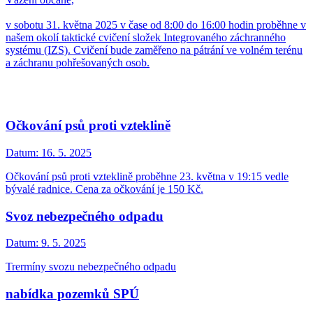
v sobotu 31. května 2025 v čase od 8:00 do 16:00 hodin proběhne v
našem okolí taktické cvičení složek Integrovaného záchranného
systému (IZS). Cvičení bude zaměřeno na pátrání ve volném terénu
a záchranu pohřešovaných osob.
Očkování psů proti vzteklině
Datum:
16. 5. 2025
Očkování psů proti vzteklině proběhne 23. května v 19:15 vedle
bývalé radnice. Cena za očkování je 150 Kč.
Svoz nebezpečného odpadu
Datum:
9. 5. 2025
Trermíny svozu nebezpečného odpadu
nabídka pozemků SPÚ