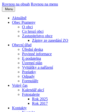
Rovnou na obsah
Rovnou na menu
Menu
Aktuálně
Obec Prameny
O obci
Co hrozí obci
Zastupitelstvo obce
Zápisy ze zasedání ZO
Obecní úřad
Úřední deska
Povinné informace
E-podatelna
Územní plán
Vyhlášky a nařízení
Poplatky
Odpady
Formuláře
Volný čas
Kalendář akcí
Fotogalerie
Rok 2025
Rok 2017
Kontakty