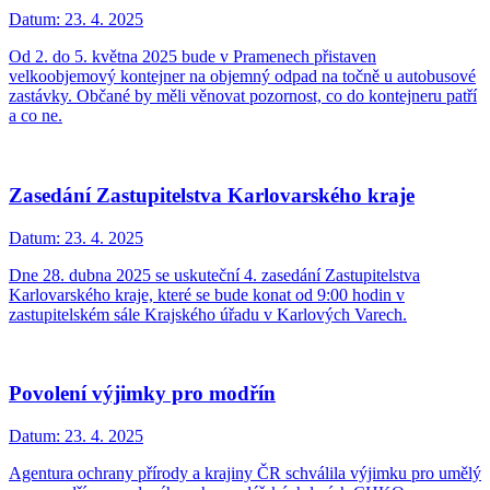
Datum:
23. 4. 2025
Od 2. do 5. května 2025 bude v Pramenech přistaven
velkoobjemový kontejner na objemný odpad na točně u autobusové
zastávky. Občané by měli věnovat pozornost, co do kontejneru patří
a co ne.
Zasedání Zastupitelstva Karlovarského kraje
Datum:
23. 4. 2025
Dne 28. dubna 2025 se uskuteční 4. zasedání Zastupitelstva
Karlovarského kraje, které se bude konat od 9:00 hodin v
zastupitelském sále Krajského úřadu v Karlových Varech.
Povolení výjimky pro modřín
Datum:
23. 4. 2025
Agentura ochrany přírody a krajiny ČR schválila výjimku pro umělý