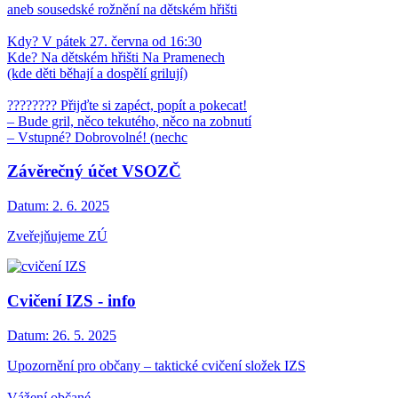
aneb sousedské rožnění na dětském hřišti
Kdy? V pátek 27. června od 16:30
Kde? Na dětském hřišti Na Pramenech
(kde děti běhají a dospělí grilují)
????‍???? Přijďte si zapéct, popít a pokecat!
– Bude gril, něco tekutého, něco na zobnutí
– Vstupné? Dobrovolné! (nechc
Závěrečný účet VSOZČ
Datum:
2. 6. 2025
Zveřejňujeme ZÚ
Cvičení IZS - info
Datum:
26. 5. 2025
Upozornění pro občany – taktické cvičení složek IZS
Vážení občané,