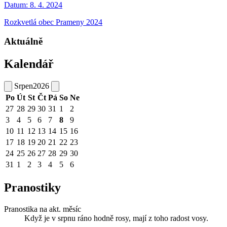
Datum:
8. 4. 2024
Rozkvetlá obec Prameny 2024
Aktuálně
Kalendář
Srpen
2026
Po
Út
St
Čt
Pá
So
Ne
27
28
29
30
31
1
2
3
4
5
6
7
8
9
10
11
12
13
14
15
16
17
18
19
20
21
22
23
24
25
26
27
28
29
30
31
1
2
3
4
5
6
Pranostiky
Pranostika na akt. měsíc
Když je v srpnu ráno hodně rosy, mají z toho radost vosy.